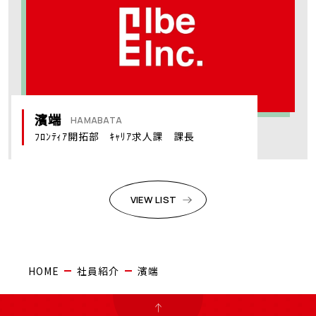
会社案内
事業内容
濱端
COMPANY
BUSINESS
HAMABATA
ﾌﾛﾝﾃｨｱ開拓部 ｷｬﾘｱ求人課 課長
施工実績
新着情報
WORKS
NEWS
VIEW LIST
採用情報
お問い合わせ
RECRUIT
CONTACT
社員紹介
職種紹介
数字で見るIbe
HOME
社員紹介
濱端
ENTRY